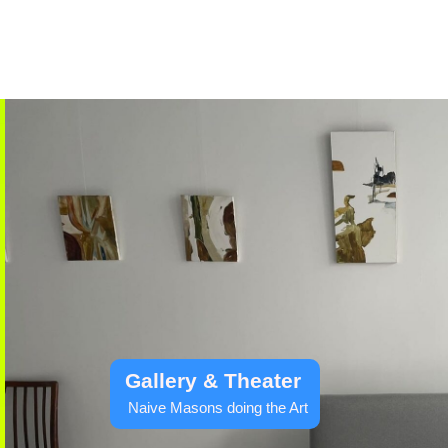
Gallery & Theater
Naive Masons doing the Art