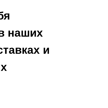
бя
в наших
ставках и
ях