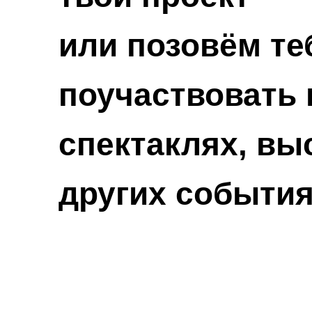
или позовём те
поучаствовать 
спектаклях, вы
других событи